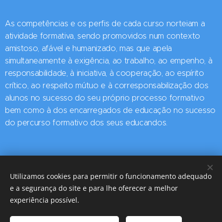
As competências e os perfis de cada curso norteiam a
atividade formativa, sendo promovidos num contexto
amistoso, afável e humanizado, mas que apela
simultaneamente à exigência, ao trabalho, ao empenho, à
responsabilidade, à iniciativa, à cooperação, ao espírito
crítico, ao respeito mútuo e à corresponsabilização dos
alunos no sucesso do seu próprio processo formativo
bem como à dos encarregados de educação no sucesso
do percurso formativo dos seus educandos.
Utilizamos cookies para permitir o funcionamento adequado
e a segurança do site e para lhe oferecer a melhor
Escola Profissional da Santa Casa da Misericórdia de Angra do
experiência possível.
Heroísmo Largo de São Carlos, 74 - São Pedro, Angra do
Heroísmo - Ilha Terceira, Açores 9700-222